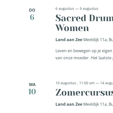
weergeven
6 augustus
—
9 augustus
DO
Sacred Drum
6
navigatie
Women
Land aan Zee
Meeldijk 11a, 
Leven en bewegen op je eigen 
van onze moeder. Het laatste g
10 augustus , 11:00 am
—
14 augu
MA
Zomercursus 
10
Land aan Zee
Meeldijk 11a, 