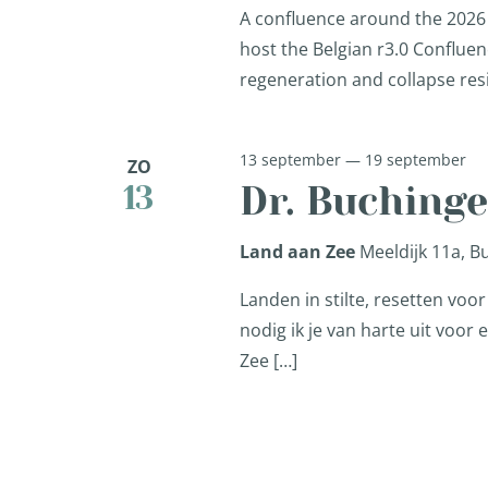
A confluence around the 2026 
host the Belgian r3.0 Confluen
regeneration and collapse resi
13 september
—
19 september
ZO
Dr. Buching
13
Land aan Zee
Meeldijk 11a, 
Landen in stilte, resetten vo
nodig ik je van harte uit voo
Zee […]