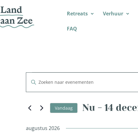
Retreats
Verhuur
FAQ
Evenement
Vul
een
keyword
in.
Zoeken
Zoek
voor
Nu
 - 
14 dec
Evenementen
Vandaag
met
Selecteer
keyword.
en
een
datum.
augustus 2026