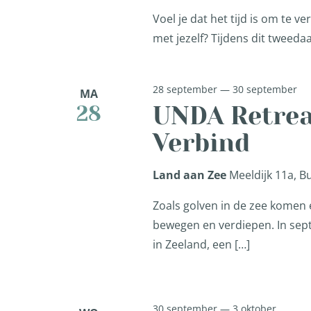
Voel je dat het tijd is om te 
met jezelf? Tijdens dit tweeda
28 september
—
30 september
MA
UNDA Retreat
28
Verbind
Land aan Zee
Meeldijk 11a, 
Zoals golven in de zee komen e
bewegen en verdiepen. In sept
in Zeeland, een […]
30 september
—
3 oktober