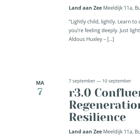
Land aan Zee
Meeldijk 11a, 
“Lightly child, lightly. Learn to
you’re feeling deeply. Just lig
Aldous Huxley – […]
7 september
—
10 september
MA
r3.0 Conflue
7
Regeneratio
Resilience
Land aan Zee
Meeldijk 11a, 