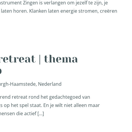
instrument Zingen is verlangen om jezelf te zijn, je
e laten horen. Klanken laten energie stromen, creëren
etreat | thema
p
Burgh-Haamstede, Nederland
erend retreat rond het gedachtegoed van
s op het spel staat. En je wilt niet alleen maar
mensen die actief […]