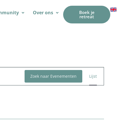
mmunity
Over ons
Boek je
retreat
Evenement
Zoek naar Evenementen
Lijst
weergaven
navigatie