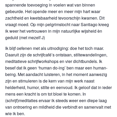
spannende toevoeging in voelen wat van binnen
gebeurde. Het opende meer en meer mijn hart waar
zachtheid en kwetsbaarheid tevoorschijn kwamen. Dit
vraagt moed. Op mijn pelgrimstocht naar Santiago kreeg
ik weer het vertrouwen in mijn natuurlijke wijsheid èn
geduld (met mezelf J)
Ik blijf oefenen met als uitnodiging: doe het toch maar.
Daaruit zijn de schrijfcafé’s ontstaan, stiltewandelingen,
meditatieve schrijfworkshops en vier dichtbundels. Ik
besef dat ik geen ‘human do-ing’ ben maar een human-
being. Met aandacht luisteren, in het moment aanwezig
zijn en stimuleren is de kern van mijn werk naast
helderheid, humor, stilte en eenvoud. Ik geloof dat in ieder
mens een kracht is om tot bloei te komen. In
(schrijf)meditaties ervaar ik steeds weer een diepe laag
van ontroering en mildheid die verbindt en samenvalt met
wie ik ben.