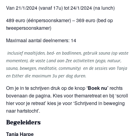
Van 21/1/2024 (vanaf 17u) tot 24/1/2024 (na lunch)
489 euro (éénpersoonskamer) – 369 euro (bed op
tweepersoonskamer)
Maximaal aantal deelnemers: 14
Inclusief maaltijden, bed- en badlinnen, gebruik sauna (op vaste
momenten), de vaste Land aan Zee activiteiten (
yoga, natuur,
sauna, bewegen, meditatie, community)
en de sessies van Tanja
en Esther
die
maximum
3u per dag duren.
Om je in te schrijven druk op de knop
‘Boek nu’
rechts
bovenaan de pagina. Kies voor themaretreat en bij ‘scroll
hier voor je retreat’ kies je voor ‘Schrijvend in beweging
naar hartstocht’.
Begeleiders
Tanja Harpe