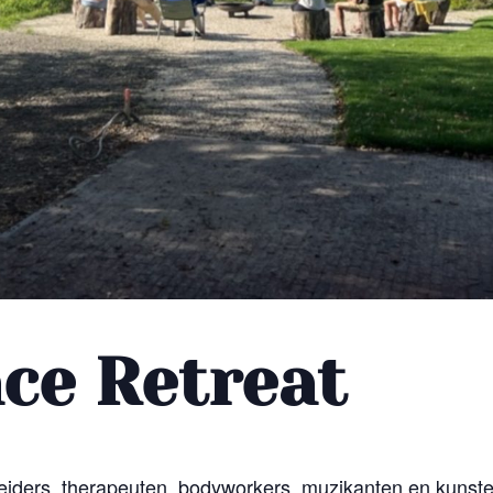
ce Retreat
tleiders, therapeuten, bodyworkers, muzikanten en kunst