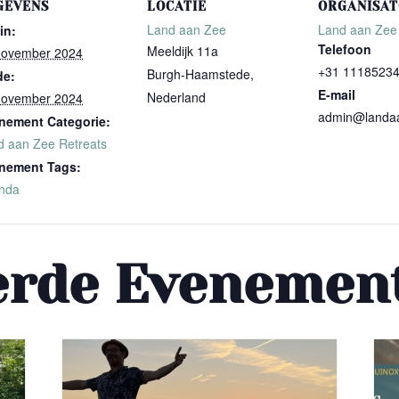
GEVENS
LOCATIE
ORGANISA
Land aan Zee
Land aan Zee
in:
Telefoon
Meeldijk 11a
november 2024
+31 1118523
Burgh-Haamstede
,
de:
E-mail
Nederland
november 2024
admin@landa
nement Categorie:
d aan Zee Retreats
nement Tags:
nda
erde Evenemen