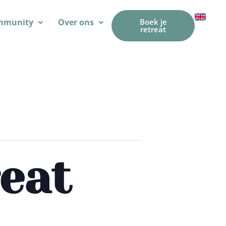
mmunity
Over ons
Boek je
retreat
eat