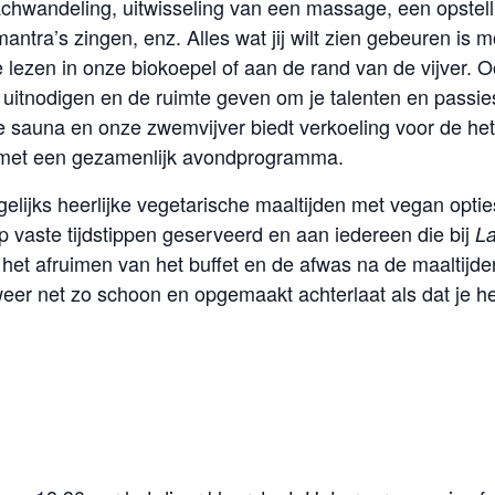
chwandeling, uitwisseling van een massage, een opstelli
ra’s zingen, enz. Alles wat jij wilt zien gebeuren is mog
 lezen in onze biokoepel of aan de rand van de vijver. Oo
l uitnodigen en de ruimte geven om je talenten en passie
 sauna en onze zwemvijver biedt verkoeling voor de h
 met een gezamenlijk avondprogramma.
jks heerlijke vegetarische maaltijden met vegan opties, 
 vaste tijdstippen geserveerd en aan iedereen die bij
L
j het afruimen van het buffet en de afwas na de maaltijd
er weer net zo schoon en opgemaakt achterlaat als dat je 