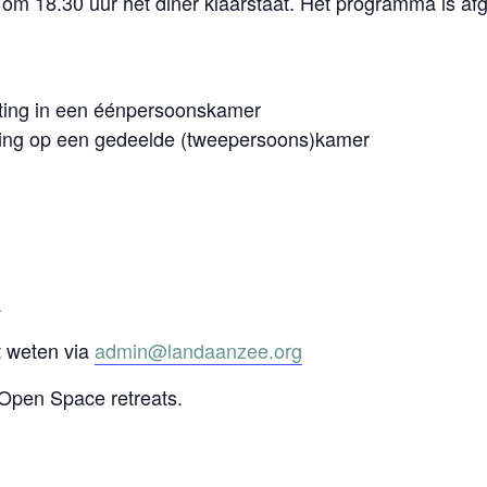
om 18.30 uur het diner klaarstaat. Het programma is af
hting in een éénpersoonskamer
hting op een gedeelde (tweepersoons)kamer
a
t weten via
admin@landaanzee.org
Open Space retreats.