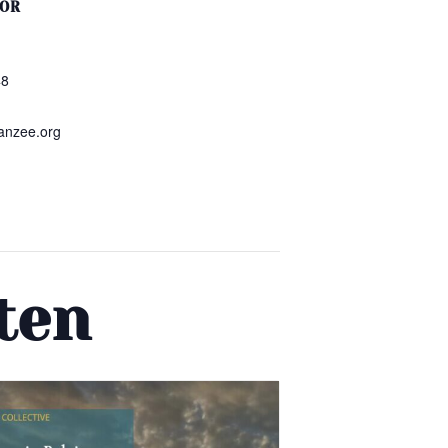
TOR
48
anzee.org
ten