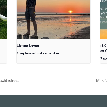
p
Lichter Leven
r3.
as 
1 september
—
4 september
7 s
cht retreat
Mindf