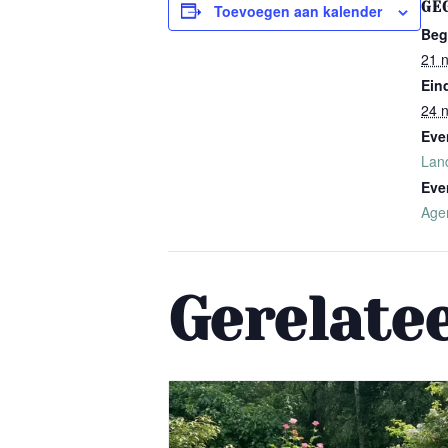
GE
Toevoegen aan kalender
Beg
21 
Ein
24 
Eve
Lan
Eve
Age
Gerelate