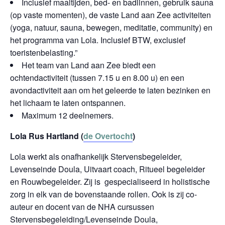
Inclusief maaltijden, bed- en badlinnen, gebruik sauna
(op vaste momenten), de vaste Land aan Zee activiteiten
(yoga, natuur, sauna, bewegen, meditatie, community) en
het programma van Lola. Inclusief BTW, exclusief
toeristenbelasting.”
Het team van Land aan Zee biedt een
ochtendactiviteit (tussen 7.15 u en 8.00 u) en een
avondactiviteit aan om het geleerde te laten bezinken en
het lichaam te laten ontspannen.
Maximum 12 deelnemers.
Lola Rus Hartland (
de Overtocht
)
Lola werkt als onafhankelijk Stervensbegeleider,
Levenseinde Doula, Uitvaart coach, Ritueel begeleider
en Rouwbegeleider. Zij is gespecialiseerd in holistische
zorg in elk van de bovenstaande rollen. Ook is zij co-
auteur en docent van de NHA cursussen
Stervensbegeleiding/Levenseinde Doula,