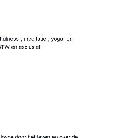
rtfulness-, meditatie-, yoga- en
BTW en exclusief
Joyce door het leven en over de