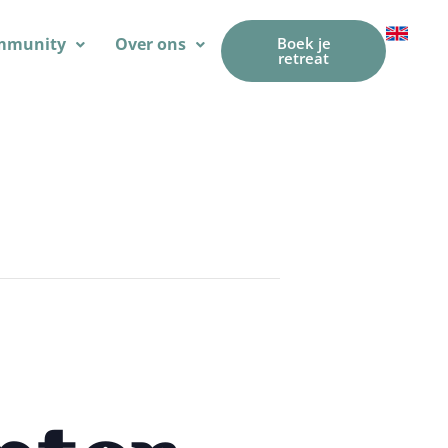
mmunity
Over ons
Boek je
retreat