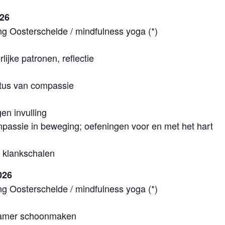
026
ing Oosterschelde / mindfulness yoga (*)
lijke patronen, reflectie
otus van compassie
gen invulling
passie in beweging; oefeningen voor en met het hart
f klankschalen
026
ing Oosterschelde / mindfulness yoga (*)
 kamer schoonmaken