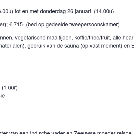
00u) tot en met donderdag 26 januari (14.00u)
); € 715- (bed op gedeelde tweepersoonskamer)
innen, vegetarische maaltijden, koffie/thee/fruit, alle hea
 materialen), gebruik van de sauna (op vast moment) en 
 (1 uur)
ie
hter van een Indische vader en Zeeuwse moeder reisde 