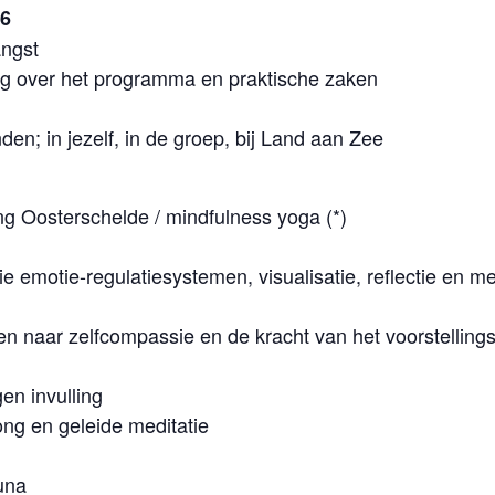
26
angst
leg over het programma en praktische zaken
den; in jezelf, in de groep, bij Land aan Zee
ing Oosterschelde / mindfulness yoga (*)
e emotie-regulatiesystemen, visualisatie, reflectie en me
en naar zelfcompassie en de kracht van het voorstellin
gen invulling
ong en geleide meditatie
una