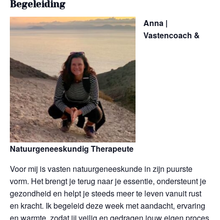
Begeleiding
Anna |
Vastencoach &
Natuurgeneeskundig Therapeute
Voor mij is vasten natuurgeneeskunde in zijn puurste
vorm. Het brengt
je
terug naar
j
e
essentie, ondersteunt
j
e
gezondheid en helpt
je
steeds meer te leven vanuit rust
en kracht.
Ik begeleid deze week met aandacht, ervaring
en warmte, zodat jij veilig en gedragen jouw eigen proces