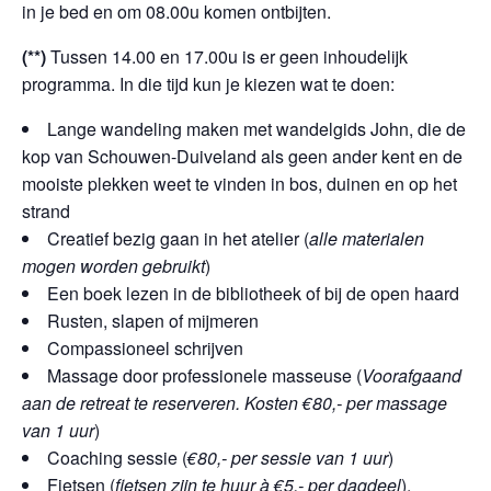
in je bed en om 08.00u komen ontbijten.
(**)
Tussen 14.00 en 17.00u is er geen inhoudelijk
programma. In die tijd kun je kiezen wat te doen:
Lange wandeling maken met wandelgids John, die de
kop van Schouwen-Duiveland als geen ander kent en de
mooiste plekken weet te vinden in bos, duinen en op het
strand
Creatief bezig gaan in het atelier (
alle materialen
mogen worden gebruikt
)
Een boek lezen in de bibliotheek of bij de open haard
Rusten, slapen of mijmeren
Compassioneel schrijven
Massage door professionele masseuse (
Voorafgaand
aan de retreat te reserveren. Kosten €80,- per massage
van 1 uur
)
Coaching sessie (
€80,- per sessie van 1 uur
)
Fietsen (
fietsen zijn te huur à €5,- per dagdeel
).