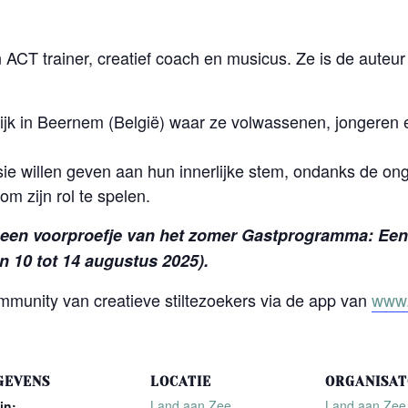
ACT trainer, creatief coach en musicus. Ze is de auteur
ijk in Beernem (België) waar ze volwassenen, jongeren
e willen geven aan hun innerlijke stem, ondanks de on
om zijn rol te spelen.
 een voorproefje van het zomer Gastprogramma: Ee
 10 tot 14 augustus 2025).
ommunity van creatieve stiltezoekers via de app van
www.
GEVENS
LOCATIE
ORGANISA
Land aan Zee
Land aan Zee
in: