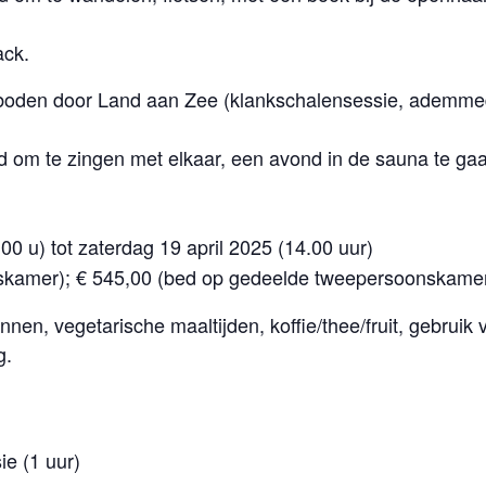
ack.
oden door Land aan Zee (klankschalensessie, ademmedita
 te zingen met elkaar, een avond in de sauna te gaan
 u) tot zaterdag 19 april 2025 (14.00 uur)
mer); € 545,00 (bed op gedeelde tweepersoonskame
linnen, vegetarische maaltijden, koffie/thee/fruit, gebru
g.
ie (1 uur)