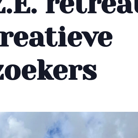
Z.E. retrea
reatieve
zoekers