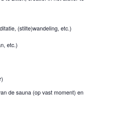
tie, (stilte)wandeling, etc.)
, etc.)
r)
ik van de sauna (op vast moment) en