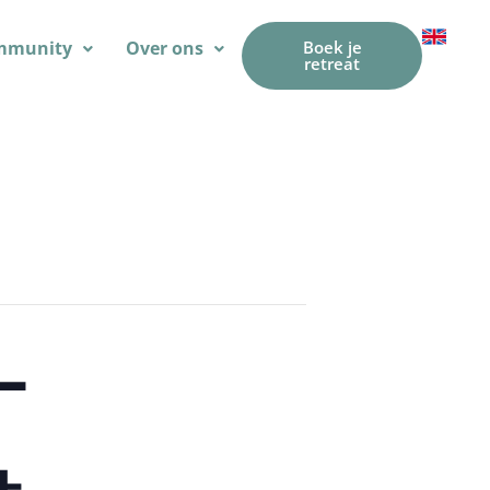
mmunity
Over ons
Boek je
retreat
–