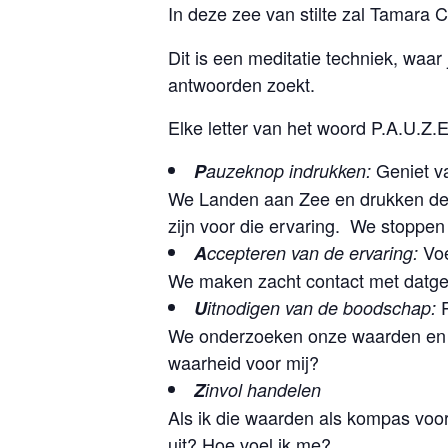
In deze zee van stilte zal Tamara
Dit is een meditatie techniek, waar 
antwoorden zoekt.
Elke letter van het woord P.A.U.Z.E
Geniet v
P
auzeknop indrukken:
We Landen aan Zee en drukken de 
zijn voor die ervaring. We stoppe
Voe
A
ccepteren van de ervaring:
We maken zacht contact met datg
U
itnodigen van de boodschap:
We onderzoeken onze waarden en be
waarheid voor mij?
Z
invol handelen
Als ik die waarden als kompas voor
uit? Hoe voel ik me?