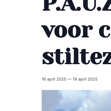
P.A.U.
voor c
stilte
16 april 2025
—
19 april 2025