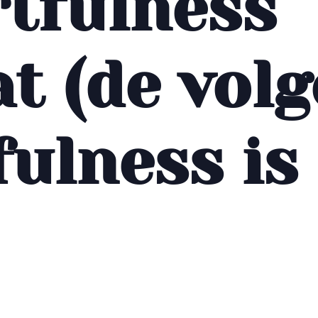
rtfulness
t (de vol
ulness is 