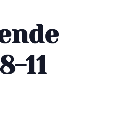
gende
8-11