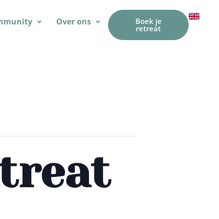
mmunity
Over ons
Boek je
retreat
treat