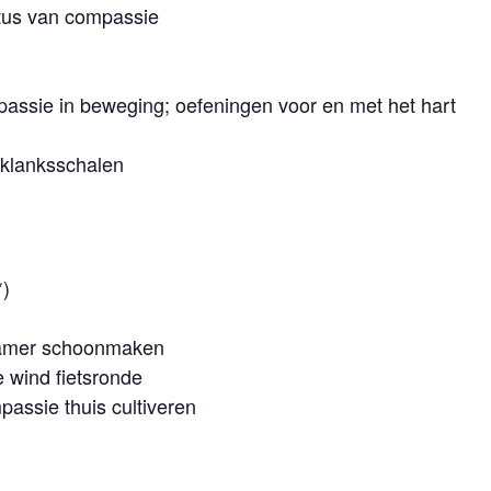
otus van compassie
assie in beweging; oefeningen voor en met het hart
 klanksschalen
*)
 kamer schoonmaken
e wind fietsronde
assie thuis cultiveren