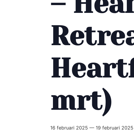
– Hea
Retrea
Heartf
mrt)
16 februari 2025
—
19 februari 2025