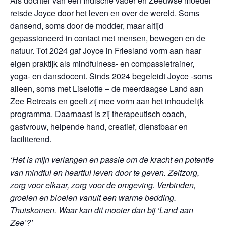
Als dochter van een Indische vader en Zeeuwse moeder
reisde Joyce door het leven en over de wereld. Soms
dansend, soms door de modder, maar altijd
gepassioneerd in contact met mensen, bewegen en de
natuur. Tot 2024 gaf Joyce in Friesland vorm aan haar
eigen praktijk als mindfulness- en compassietrainer,
yoga- en dansdocent. Sinds 2024 begeleidt Joyce -soms
alleen, soms met Liselotte – de meerdaagse Land aan
Zee Retreats en geeft zij mee vorm aan het inhoudelijk
programma. Daarnaast is zij therapeutisch coach,
gastvrouw, helpende hand, creatief, dienstbaar en
faciliterend.
‘
Het is mijn verlangen en passie om de kracht en potentie
van mindful en heartful leven door te geven. Zelfzorg,
zorg voor elkaar, zorg voor de omgeving. Verbinden,
groeien en bloeien vanuit een warme bedding.
Thuiskomen. Waar kan dit mooier dan bij ‘Land aan
Zee’?’