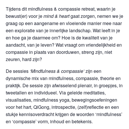
Tijdens dit mindfulness & compassie retreat, waarin je
bewust(er) voor je
mind & heart
gaat zorgen, nemen we je
graag op een aangename en vloeiende manier mee naar
een exploratie van je innerlijke landschap. Wat leeft in je
en hoe ga je daarmee om? Hoe is de kwaliteit van je
aandacht, van je leven? Wat vraagt om vriendelijkheid en
compassie in plaats van doorduwen, streng zijn, niet
zeuren, hard zijn?
De sessies
‘Mindfulness & compassie’
zijn een
dynamische mix van mindfulness, compassie, theorie en
praktijk. De sessie zijn afwisselend plenair, in groepjes, in
tweetallen en individueel. Via geleide meditaties,
visualisaties, mindfulness yoga, bewegingsoefeningen
voor het hart, QiGong, introspectie, (zelf)reflectie en een
stukje kennisoverdracht krijgen de woorden ‘mindfulness’
en ‘compassie’ vorm, inhoud en betekenis.