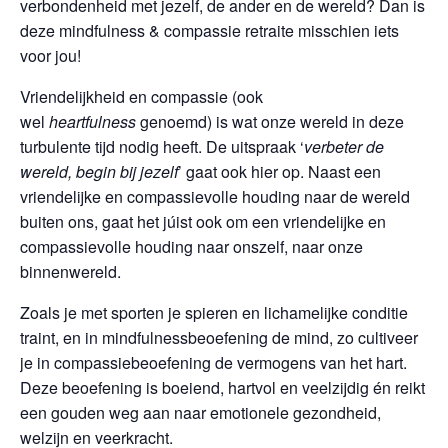
verbondenheid met jezelf, de ander en de wereld? Dan is
deze mindfulness & compassie retraite misschien iets
voor jou!
Vriendelijkheid en compassie (ook
wel
heartfulness
genoemd) is wat onze wereld in deze
turbulente tijd nodig heeft. De uitspraak ‘
verbeter de
wereld, begin bij jezelf
’ gaat ook hier op. Naast een
vriendelijke en compassievolle houding naar de wereld
buiten ons, gaat het júist ook om een vriendelijke en
compassievolle houding naar onszelf, naar onze
binnenwereld.
Zoals je met sporten je spieren en lichamelijke conditie
traint, en in mindfulnessbeoefening de mind, zo cultiveer
je in compassiebeoefening de vermogens van het hart.
Deze beoefening is boeiend, hartvol en veelzijdig én reikt
een gouden weg aan naar emotionele gezondheid,
welzijn en veerkracht.