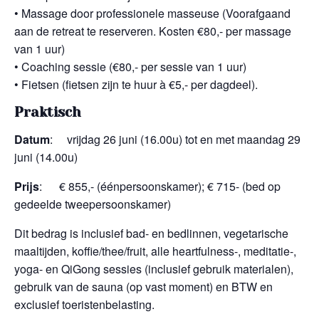
• Massage door professionele masseuse (Voorafgaand
aan de retreat te reserveren. Kosten €80,- per massage
van 1 uur)
• Coaching sessie (€80,- per sessie van 1 uur)
• Fietsen (fietsen zijn te huur à €5,- per dagdeel).
Praktisch
Datum
: vrijdag 26 juni (16.00u) tot en met maandag 29
juni (14.00u)
Prijs
: € 855,- (éénpersoonskamer); € 715- (bed op
gedeelde tweepersoonskamer)
Dit bedrag is inclusief bad- en bedlinnen, vegetarische
maaltijden, koffie/thee/fruit, alle heartfulness-, meditatie-,
yoga- en QiGong sessies (inclusief gebruik materialen),
gebruik van de sauna (op vast moment) en BTW en
exclusief toeristenbelasting.