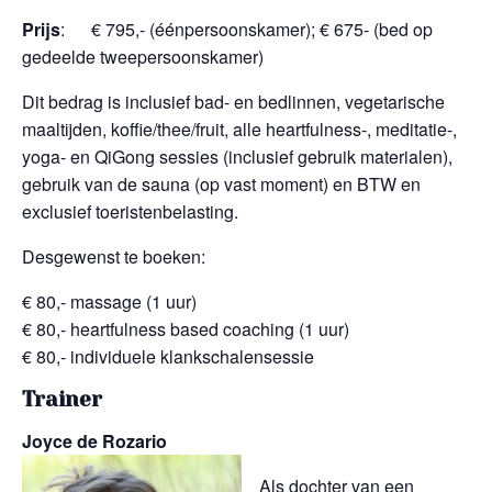
Prijs
: € 795,- (éénpersoonskamer); € 675- (bed op
gedeelde tweepersoonskamer)
Dit bedrag is inclusief bad- en bedlinnen, vegetarische
maaltijden, koffie/thee/fruit, alle heartfulness-, meditatie-,
yoga- en QiGong sessies (inclusief gebruik materialen),
gebruik van de sauna (op vast moment) en BTW en
exclusief toeristenbelasting.
Desgewenst te boeken:
€ 80,- massage (1 uur)
€ 80,- heartfulness based coaching (1 uur)
€ 80,- individuele klankschalensessie
Trainer
Joyce de Rozario
Als dochter van een