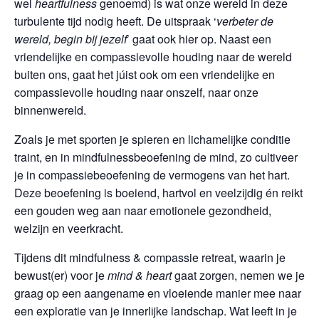
wel
heartfulness
genoemd) is wat onze wereld in deze
turbulente tijd nodig heeft. De uitspraak ‘
verbeter de
wereld, begin bij jezelf
’ gaat ook hier op. Naast een
vriendelijke en compassievolle houding naar de wereld
buiten ons, gaat het júist ook om een vriendelijke en
compassievolle houding naar onszelf, naar onze
binnenwereld.
Zoals je met sporten je spieren en lichamelijke conditie
traint, en in mindfulnessbeoefening de mind, zo cultiveer
je in compassiebeoefening de vermogens van het hart.
Deze beoefening is boeiend, hartvol en veelzijdig én reikt
een gouden weg aan naar emotionele gezondheid,
welzijn en veerkracht.
Tijdens dit mindfulness & compassie retreat, waarin je
bewust(er) voor je
mind & heart
gaat zorgen, nemen we je
graag op een aangename en vloeiende manier mee naar
een exploratie van je innerlijke landschap. Wat leeft in je