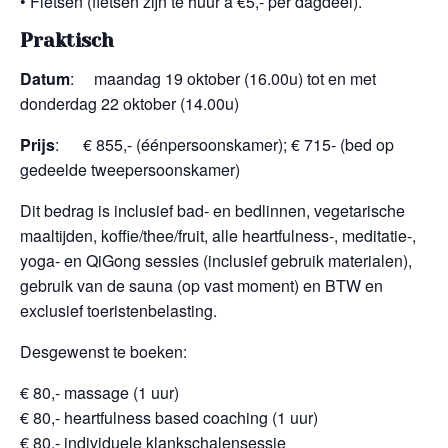
• Fietsen (fietsen zijn te huur à €5,- per dagdeel).
Praktisch
Datum
: maandag 19 oktober (16.00u) tot en met
donderdag 22 oktober (14.00u)
Prijs
: € 855,- (éénpersoonskamer); € 715- (bed op
gedeelde tweepersoonskamer)
Dit bedrag is inclusief bad- en bedlinnen, vegetarische
maaltijden, koffie/thee/fruit, alle heartfulness-, meditatie-,
yoga- en QiGong sessies (inclusief gebruik materialen),
gebruik van de sauna (op vast moment) en BTW en
exclusief toeristenbelasting.
Desgewenst te boeken:
€ 80,- massage (1 uur)
€ 80,- heartfulness based coaching (1 uur)
€ 80,- individuele klankschalensessie