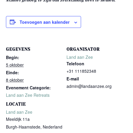
stabiel genoeg te zijn om zelfstandig deel te nemen.
Toevoegen aan kalender
GEGEVENS
ORGANISATOR
Land aan Zee
Begin:
Telefoon
5 oktober
+31 111852348
Einde:
E-mail
8 oktober
admin@landaanzee.org
Evenement Categorie:
Land aan Zee Retreats
LOCATIE
Land aan Zee
Meeldijk 11a
Burgh-Haamstede
,
Nederland