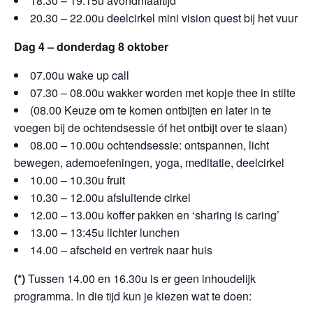
1
8.30
–
19.15u avondmaaltijd
20.
3
0
–
22.00u
deelcirkel mini vision quest bij het vuur
Dag 4 – donderdag 8 oktober
07.00u wake up call
07.30 – 08.00u wakker worden met kopje thee in stilte
(08.00 Keuze om te komen ontbijten en later in te
voegen bij de ochtendsessie óf het ontbijt over te slaan)
08.00 – 10.00u ochtendsessie: ontspannen, licht
bewegen, ademoefeningen, yoga, meditatie, deelcirkel
10.00 – 10.30u fruit
10
.30 – 12.00u afsluitende
cirkel
12.00 – 13.00u koffer pakken en
‘sharing is caring’
13.00 – 13:45u
l
ichter lunchen
14.00 – afscheid en vertrek naar huis
(*)
Tussen 14.00 en 16.30u is er geen inhoudelijk
programma. In die tijd kun je kiezen wat te doen: