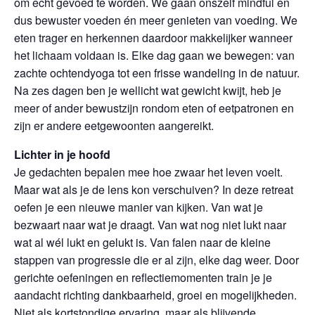
om echt gevoed te worden. We gaan onszelf mindful en
dus bewuster voeden én meer genieten van voeding. We
eten trager en herkennen daardoor makkelijker wanneer
het lichaam voldaan is. Elke dag gaan we bewegen: van
zachte ochtendyoga tot een frisse wandeling in de natuur.
Na zes dagen ben je wellicht wat gewicht kwijt, heb je
meer of ander bewustzijn rondom eten of eetpatronen en
zijn er andere eetgewoonten aangereikt.
Lichter in je hoofd
Je gedachten bepalen mee hoe zwaar het leven voelt.
Maar wat als je de lens kon verschuiven? In deze retreat
oefen je een nieuwe manier van kijken. Van wat je
bezwaart naar wat je draagt. Van wat nog niet lukt naar
wat al wél lukt en gelukt is. Van falen naar de kleine
stappen van progressie die er al zijn, elke dag weer. Door
gerichte oefeningen en reflectiemomenten train je je
aandacht richting dankbaarheid, groei en mogelijkheden.
Niet als kortstondige ervaring, maar als blijvende