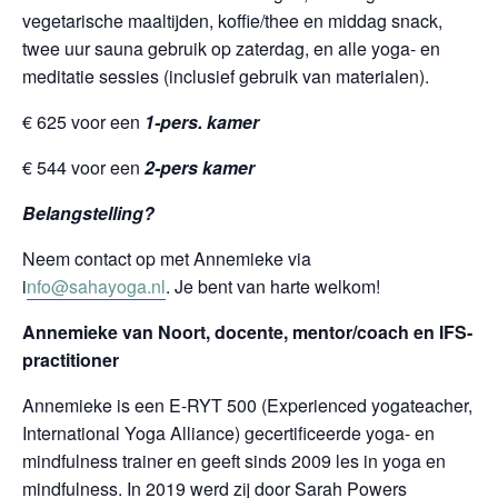
vegetarische maaltijden, koffie/thee en middag snack,
twee uur sauna gebruik op zaterdag, en alle yoga- en
meditatie sessies (inclusief gebruik van materialen).
€ 625 voor een
1-pers. kamer
€ 544 voor een
2-pers kamer
Belangstelling?
Neem contact op met Annemieke via
i
nfo@sahayoga.nl
. Je bent van harte welkom!
Annemieke van Noort, d
ocente, mentor/coach en IFS-
prac
titioner
Annemieke is een E-RYT 500 (Experienced yogateacher,
International Yoga Alliance) gecertificeerde yoga- en
mindfulness trainer en geeft sinds 2009 les in yoga en
mindfulness. In 2019 werd zij door Sarah Powers