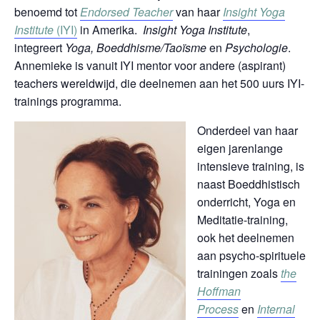
benoemd tot
Endorsed Teacher
van haar
Insight Yoga
Institute
(IYI)
in Amerika.
Insight Yoga Institute
,
integreert
Yoga, Boeddhisme/Taoïsme
en
Psychologie
.
Annemieke is vanuit IYI mentor voor andere (aspirant)
teachers wereldwijd, die deelnemen aan het 500 uurs IYI-
trainings programma.
Onderdeel van haar
eigen jarenlange
intensieve training, is
naast Boeddhistisch
onderricht, Yoga en
Meditatie-training,
ook het deelnemen
aan psycho-spirituele
trainingen zoals
the
Hoffman
Process
en
Internal