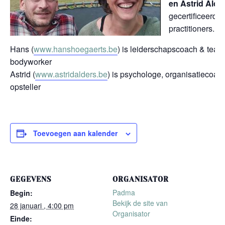
en Astrid Alde
gecertificeer
practitioners.
Hans (
www.hanshoegaerts.be
) is leiderschapscoach & tea
bodyworker
Astrid (
www.astridalders.be
) is psychologe, organisatiecoac
opsteller
Toevoegen aan kalender
GEGEVENS
ORGANISATOR
Padma
Begin:
Bekijk de site van
28 januari , 4:00 pm
Organisator
Einde: