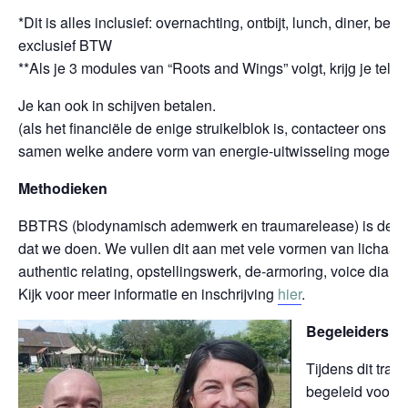
*Dit is alles inclusief: overnachting, ontbijt, lunch, diner, beg
exclusief BTW
**Als je 3 modules van “Roots and Wings” volgt, krijg je telk
Je kan ook in schijven betalen.
(als het financiële de enige struikelblok is, contacteer ons e
samen welke andere vorm van energie-uitwisseling mogelijk 
Methodieken
BBTRS (biodynamisch ademwerk en traumarelease) is de ba
dat we doen. We vullen dit aan met vele vormen van lichaam
authentic relating, opstellingswerk, de-armoring, voice dialo
Kijk voor meer informatie en inschrijving
hier
.
Begeleiders
Tijdens dit traje
begeleid voor
H