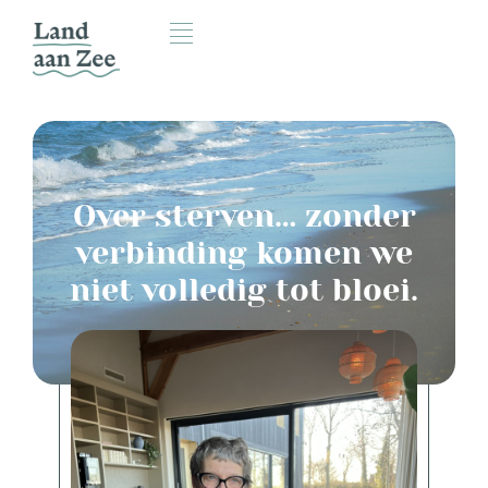
Over sterven… zonder
verbinding komen we
niet volledig tot bloei.