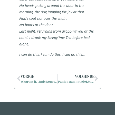
No heads poking around the door in the
morning, the dog jumping for joy at that.
Finn’s coat not over the chair.
No boots at the door.
Last night, returning from dropping you at the
hotel, I drank my Sleepytime Tea before bed,
alone.
I can do this, I can do this, I can do this…
VORIGE
VOLGENDE
Waarom ik thuis kom op Land aan Zee
Paniek aan het ziekbed, Yvonne van Iersel