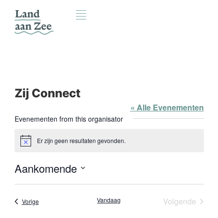
Zij Connect
« Alle Evenementen
Evenementen from this organisator
Er zijn geen resultaten gevonden.
Bericht
Aankomende
Selecteer
een
datum.
Evene
Vandaag
Volgende
Evenementen
Vorige