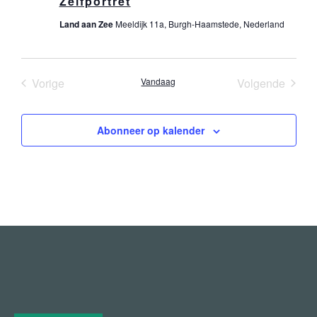
Zelfportret
Land aan Zee
Meeldijk 11a, Burgh-Haamstede, Nederland
Evenementen
Evene
Vorige
Vandaag
Volgende
Abonneer op kalender