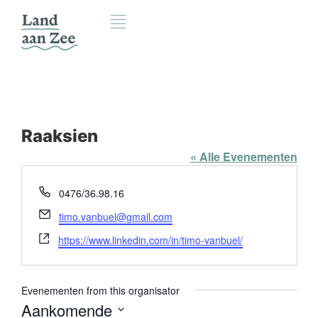
Raaksien
« Alle Evenementen
Telefoon
0476/36.98.16
E-
timo.vanbuel@gmail.com
mail
Website
https://www.linkedin.com/in/timo-vanbuel/
Evenementen from this organisator
Aankomende