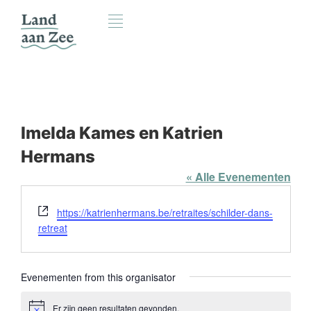
Imelda Kames en Katrien
Hermans
« Alle Evenementen
Website
https://katrienhermans.be/retraites/schilder-dans-
retreat
Evenementen from this organisator
Er zijn geen resultaten gevonden.