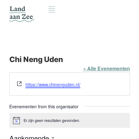
Chi Neng Uden
« Alle Evenementen
Website
https://www.chinenguden.nl/
Evenementen from this organisator
Er zijn geen resultaten gevonden.
Bericht
Aankomende