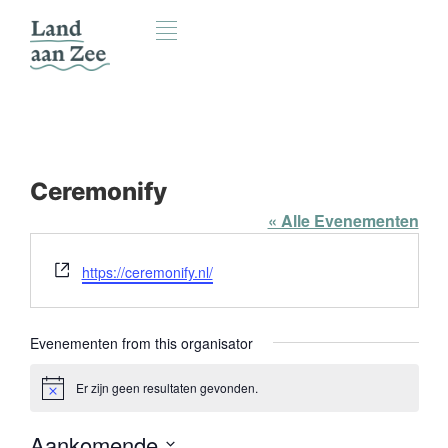
Ceremonify
« Alle Evenementen
Website
https://ceremonify.nl/
Evenementen from this organisator
Er zijn geen resultaten gevonden.
Bericht
Aankomende