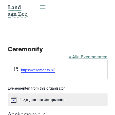
Ceremonify
« Alle Evenementen
Website
https://ceremonify.nl/
Evenementen from this organisator
Er zijn geen resultaten gevonden.
Bericht
Aankomende