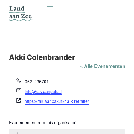
Akki Colenbrander
« Alle Evenementen
Telefoon
0621236701
E-
info@rak-aanpak.nl
mail
Website
https://rak-aanpak.nl/r-a-k-retraite/
Evenementen from this organisator