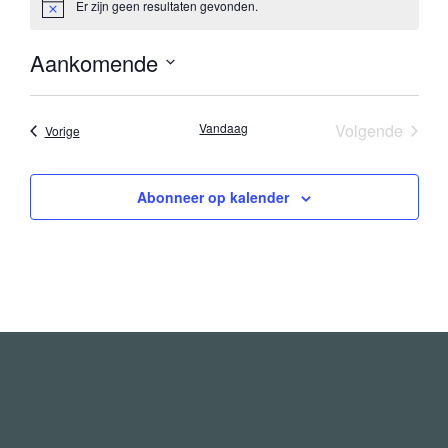
Er zijn geen resultaten gevonden.
Bericht
Aankomende
Selecteer
een
datum.
Evene
Vandaag
Volgende
Evenementen
Vorige
Abonneer op kalender