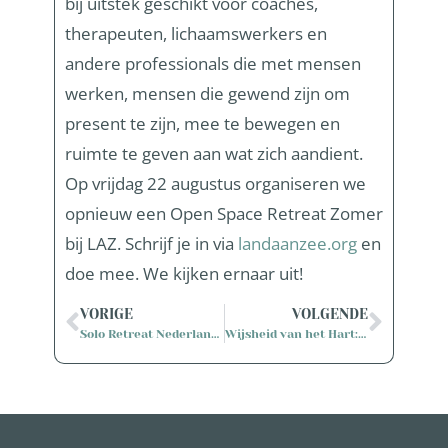
bij uitstek geschikt voor coaches,
therapeuten, lichaamswerkers en
andere professionals die met mensen
werken, mensen die gewend zijn om
present te zijn, mee te bewegen en
ruimte te geven aan wat zich aandient.
Op vrijdag 22 augustus organiseren we
opnieuw een Open Space
Retreat
Zomer
bij LAZ.
Schrijf je in via
landaanzee.org
en
doe mee. We kijken ernaar uit!
VORIGE
VOLGENDE
Solo Retreat Nederland – Land aan Zee
Wijsheid van het Hart: wanneer een retraite en een plek elkaar versterken