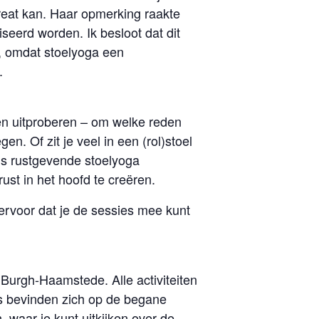
reat kan. Haar opmerking raakte
seerd worden. Ik besloot dat dit
t, omdat stoelyoga een
.
len uitproberen – om welke reden
n. Of zit je veel in een (rol)stoel
ls rustgevende stoelyoga
st in het hoofd te creëren.
g ervoor dat je de sessies mee kunt
e Burgh-Haamstede. Alle activiteiten
rs bevinden zich op de begane
, waar je kunt uitkijken over de