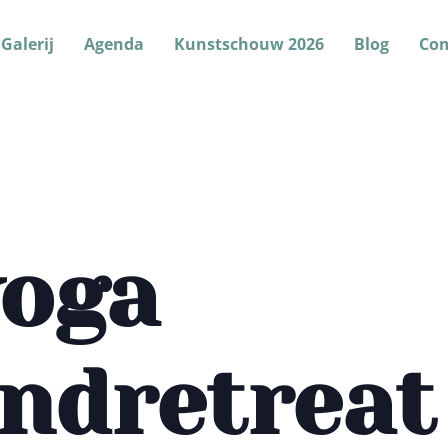
Galerij
Agenda
Kunstschouw 2026
Blog
Co
yoga
ndretreat