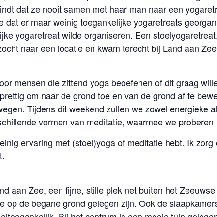
 vindt dat ze nooit samen met haar man naar een yogaret
e dat er maar weinig toegankelijke yogaretreats georgani
ijke yogaretreat wilde organiseren. Een stoelyogaretrea
 zocht naar een locatie en kwam terecht bij Land aan Zee
voor mensen die zittend yoga beoefenen of dit graag wil
 prettig om naar de grond toe en van de grond af te bewege
ewegen. Tijdens dit weekend zullen we zowel energieke a
hillende vormen van meditatie, waarmee we proberen ru
weinig ervaring met (stoel)yoga of meditatie hebt. Ik zor
t.
Land aan Zee, een fijne, stille plek net buiten het Zeeuws
 die op de begane grond gelegen zijn. Ook de slaapkame
eltoegankelijk. Bij het centrum is een mooie tuin gelegen