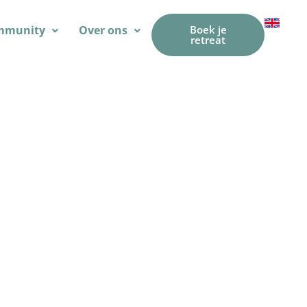
mmunity
Over ons
Boek je
retreat