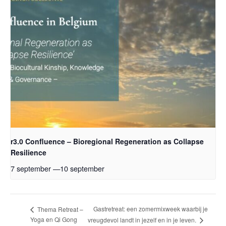
r3.0 Confluence – Bioregional Regeneration as Collapse
Resilience
7 september
—
10 september
Gastretreat: een zomermixweek waarbij je
Thema Retreat –
Yoga en Qi Gong
vreugdevol landt in jezelf en in je leven.