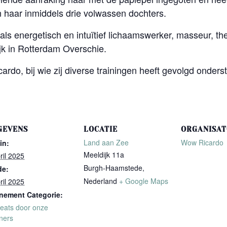
 haar inmiddels drie volwassen dochters.
als energetisch en intuïtief lichaamswerker, masseur, the
jk in Rotterdam Overschie.
rdo, bij wie zij diverse trainingen heeft gevolgd onderst
GEVENS
LOCATIE
ORGANISA
Land aan Zee
Wow Ricardo
in:
Meeldijk 11a
ril 2025
Burgh-Haamstede
,
de:
Nederland
+ Google Maps
ril 2025
nement Categorie:
reats door onze
ners