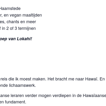
-Haamstede
r, en vegan maaltijden
ies, chants en meer
 in 2 of 3 termijnen
roep van Lokahi!
 reis die ik moest maken. Het bracht me naar Hawaï. En d
ende lichaamswerk.
nse leraren verder mogen verdiepen in de Hawaïaanse cul
 en fundament.