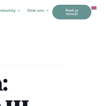
mmunity
Over ons
Boek je
retreat
: