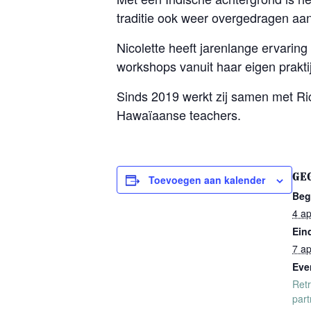
traditie ook weer overgedragen aan
Nicolette heeft jarenlange ervaring 
workshops vanuit haar eigen prakti
Sinds 2019 werkt zij samen met Rica
Hawaïaanse teachers.
GE
Toevoegen aan kalender
Beg
4 ap
Ein
7 ap
Eve
Ret
part