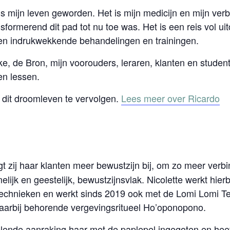
mijn leven geworden. Het is mijn medicijn en mijn verbin
sformerend dit pad tot nu toe was. Het is een reis vol ui
en indrukwekkende behandelingen en trainingen.
ke, de Bron, mijn voorouders, leraren, klanten en studen
en lessen.
 dit droomleven te vervolgen.
Lees meer over Ricardo
gt
zij haar klanten meer bewustzijn bij, om zo meer ver
elijk en geestelijk, bewustzijnsvlak. Nicolette werkt hier
chnieken en werkt sinds 2019 ook met de Lomi Lomi Tem
daarbij behorende vergevingsritueel Ho’oponopono.
lende aanraking haar met de paplepel ingegoten en heef