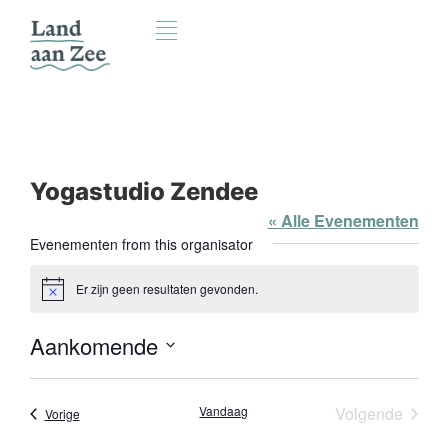
Yogastudio Zendee
« Alle Evenementen
Evenementen from this organisator
Er zijn geen resultaten gevonden.
Bericht
Aankomende
Selecteer
een
datum.
Evene
Vandaag
Volgende
Evenementen
Vorige