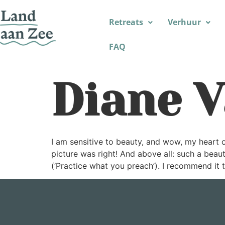
Retreats
Verhuur
FAQ
Diane 
I am sensitive to beauty, and wow, my heart o
picture was right! And above all: such a beaut
(‘Practice what you preach’). I recommend it t