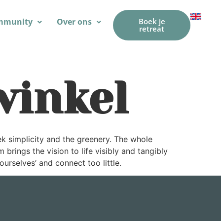
mmunity
Over ons
Boek je
retreat
winkel
ek simplicity and the greenery. The whole
 brings the vision to life visibly and tangibly
urselves’ and connect too little.