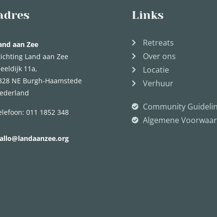
adres
Links
Retreats
and aan Zee
Over ons
tichting Land aan Zee
eeldijk 11a,
Locatie
328 NE Burgh-Haamstede
Verhuur
ederland
Community Guideli
elefoon: 011 1852 348
Algemene Voorwaa
allo@landaanzee.org