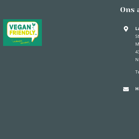
Ons 
L
S
M
4
N
T
H