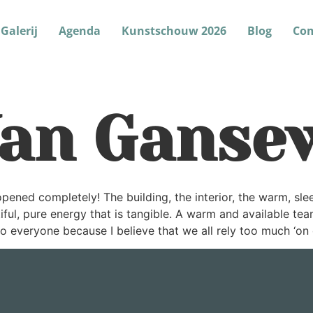
Galerij
Agenda
Kunstschouw 2026
Blog
Co
Van Ganse
pened completely! The building, the interior, the warm, sle
iful, pure energy that is tangible. A warm and available team
o everyone because I believe that we all rely too much ‘on o