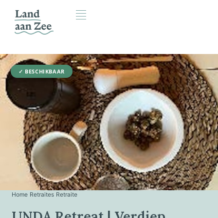
✓ BESCHIKBAAR
Home
›
Retraites
›
Retraite
UNDA Retreat | Verdiep,