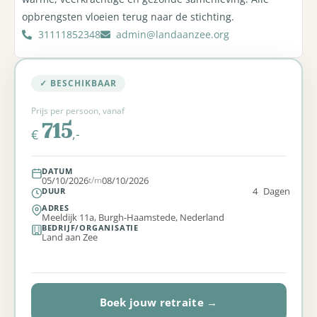
opbrengsten vloeien terug naar de stichting.
31111852348
admin@landaanzee.org
✓ BESCHIKBAAR
Prijs per persoon, vanaf
715
,-
€
DATUM
05/10/2026
t/m
08/10/2026
4
Dagen
DUUR
ADRES
Meeldijk 11a, Burgh-Haamstede, Nederland
BEDRIJF/ORGANISATIE
Land aan Zee
Boek jouw retraite →