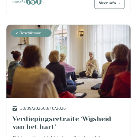
650
vanaf €
,-
Meer info →
✓ Beschikbaar
30/09/2026
03/10/2026
Verdiepingsretraite ‘Wijsheid
van het hart’