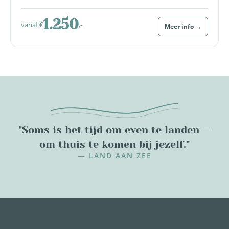
1.250
vanaf €
,-
Meer info →
"Soms is het tijd om even te landen —
om thuis te komen bij jezelf."
— LAND AAN ZEE